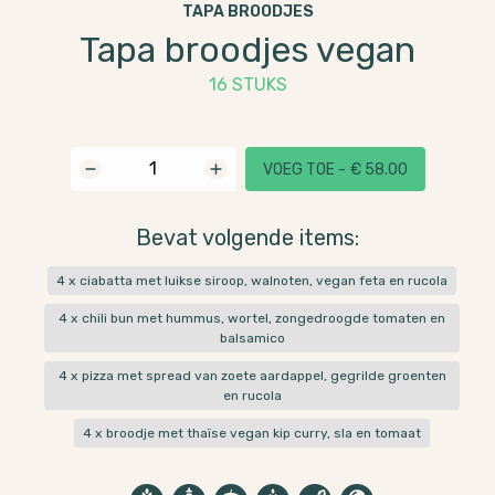
TAPA BROODJES
Tapa broodjes vegan
16 STUKS
VOEG TOE -
€
58.00
Bevat volgende items:
4
x
ciabatta met luikse siroop, walnoten, vegan feta en rucola
4
x
chili bun met hummus, wortel, zongedroogde tomaten en
balsamico
4
x
pizza met spread van zoete aardappel, gegrilde groenten
en rucola
4
x
broodje met thaïse vegan kip curry, sla en tomaat