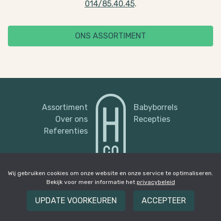
014/85.40.45
.
ONS ASSORTIMENT
Assortiment
Babyborrels
Over ons
Recepties
Referenties
Wij gebruiken cookies om onze website en onze service te optimaliseren.
Bekijk voor meer informatie het
privacybeleid
facebook
instagram
privacy-
&
cookiebeleid
privacy instellingen
UPDATE VOORKEUREN
ACCEPTEER
wijzigen
© 2019 Hapjes & Co
Design by
Jasper Dufraing
| Development by
iSmart